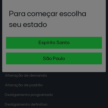
Ouvidoria EDP
Para começar escolha
Modalidade tarifária
seu estado
Atendimento por vídeo
Espírito Santo
Serviços de energia
São Paulo
Alteração de carga
Alteração de demanda
Alteração de padrão
Desligamento programado
Desligamento definitivo