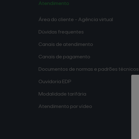
Atendimento
visuais
que
Área do cliente - Agência virtual
usam
um
Dúvidas frequentes
leitor
de
Canais de atendimento
tela;
Canais de pagamento
Pressione
Control-
Documentos de normas e padrões técnicos
F10
para
Ouvidoria EDP
abrir
Modalidade tarifária
um
menu
Atendimento por vídeo
de
acessibilidade.