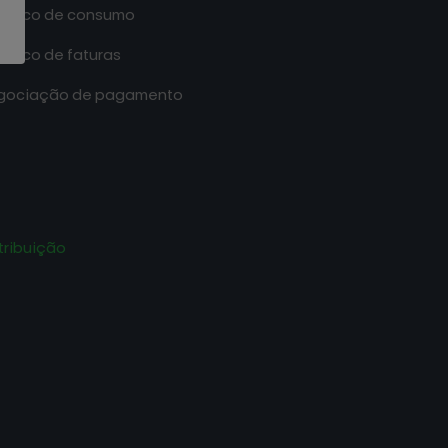
tórico de consumo
tórico de faturas
gociação de pagamento
tribuição