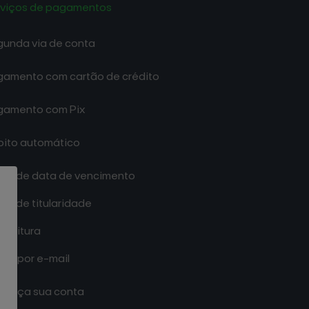
rviços de pagamentos
unda via de conta
amento com cartão de crédito
gamento com Pix
ito automático
ca de data de vencimento
ca de titularidade
oleitura
ta por e-mail
nheça sua conta