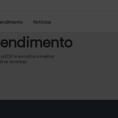
tendimento
Notícias
tendimento
 a EDP e escolha a melhor
irar dúvidas.