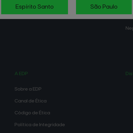
His
Espírito Santo
São Paulo
His
Ne
A EDP
Dis
Sobre a EDP
Canal de Ética
Código de Ética
Política de Integridade