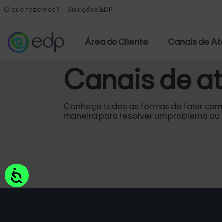
Observação:
O que fazemos?
Soluções EDP
este
site
inclui
Área do Cliente
Canais de A
um
sistema
Canais de a
de
acessibilidade.
Pressione
Conheça todas as formas de falar com
Control-
maneira para resolver um problema ou t
F11
para
ajustar
o
site
Acessibilidade
para
pessoas
com
deficiências